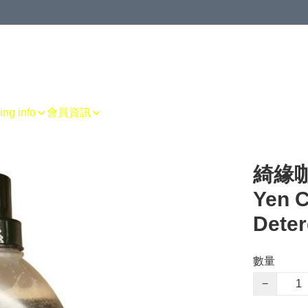
g info
會員資訊
綺緣咖
Yen C
Deter
數量
−