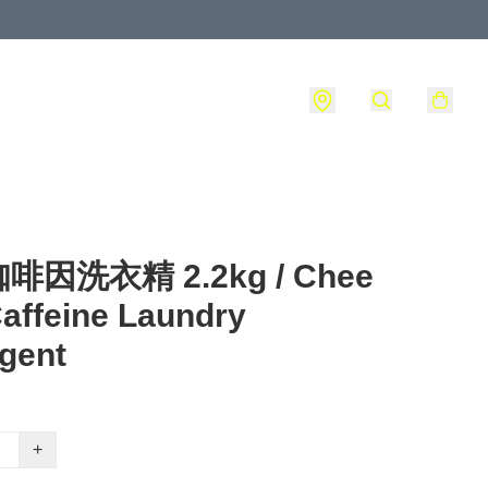
啡因洗衣精 2.2kg / Chee
affeine Laundry
gent
+