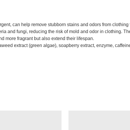
ergent, can help remove stubborn stains and odors from clothing 
teria and fungi, reducing the risk of mold and odor in clothing. T
d more fragrant but also extend their lifespan.
eaweed extract (green algae), soapberry extract, enzyme, caffein