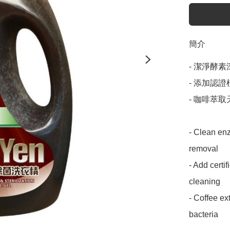
簡介
- 潔淨酵
- 添加認
- 咖啡萃
- Clean en
removal

- Add certif
cleaning

- Coffee ext
bacteria