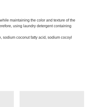
while maintaining the color and texture of the
herefore, using laundry detergent containing
e, sodium coconut fatty acid, sodium cocoyl