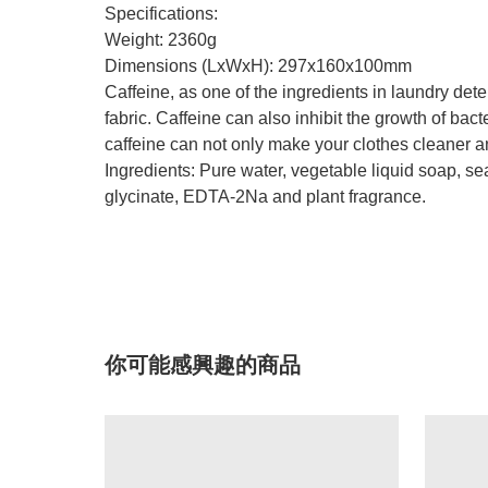
Specifications:
Weight: 2360g
Dimensions (LxWxH): 297x160x100mm
Caffeine, as one of the ingredients in laundry det
fabric. Caffeine can also inhibit the growth of bac
caffeine can not only make your clothes cleaner an
Ingredients: Pure water, vegetable liquid soap, s
glycinate, EDTA-2Na and plant fragrance.
你可能感興趣的商品