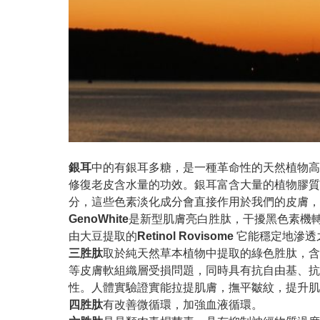
銀耳
中的有銀耳多糖，是一種革命性的天然植物高
修復老皮含水量的功效。銀耳富含大量的植物膠質
分，這些色素淡化成分會直接作用於我們的皮膚
GenoWhite
是新型肌膚亮白胜肽，干擾黑色素機轉中的
由大豆提取的
Retinol Rovisome
它能穩定地滲透
三胜肽
取於純天然草本植物中提取的綠色胜肽，含
等皮膚軟組織層受損問題，同時具有抗自由基、抗
性。人體實驗證實能拉提肌膚，撫平皺紋，提升肌
四胜肽
有改善微循環，加強血液循環。