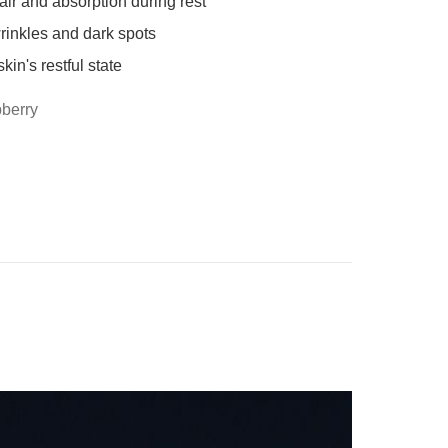
air and absorption during rest

inkles and dark spots

kin's restful state
berry