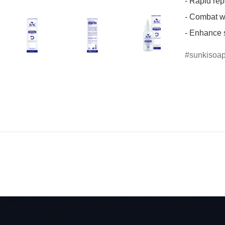
- Rapid rep
- Combat wr
- Enhance s
sunkisoap