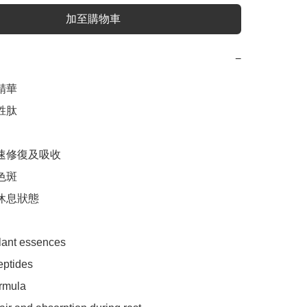
加至購物車
−
精華

胜肽

速修復及吸收

色斑

休息狀態

plant essences

eptides

rmula
